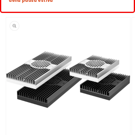
della pausa estiva
Passa alle
informazioni
sul
prodotto