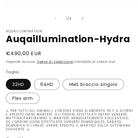
Apri
A
contenuti
c
multimediali
m
su
1
/
4
1
2
in
in
AQUAILLUMINATION
finestra
fi
Auqaillumination-Hydra
modale
m
Prezzo
€490,00 EUR
di
Imposte incluse.
Spese di spedizione
calcolate al check-out.
listino
Taglia
32HD
64HD
HMS braccio singolo
Flex arm
⚠️ PER TUTTI GLI ANIMALI, L'ORDINE VIENE ELABORATO IN 1-2 GIORNI
E SPEDITO OGNI MARTEDÌ. GLI ORDINI EFFETTUATI ENTRO VENERDÌ
MATTINA PARTIRANNO IL MARTEDÌ IMMEDIATAMENTE SUCCESSIVO;
SE L'ORDINE VIENE EFFETTUATO VENERDÌ POMERIGGIO, SABATO,
DOMENICA O LUNEDÌ, VERRÀ SPEDITO IL MARTEDÌ DELLA SETTIMANA
SEGUENTE. ⚠️