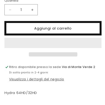
Quantità
Quantità
Diminuisci
Aumenta
quantità
quantità
per
per
Auqaillumination-
Auqaillumination-
Aggiungi al carrello
Hydra
Hydra
Ritiro disponibile presso la sede
Via di Monte Verde 2
Di solito pronto in 2-4 giorni
Visualizza i dettagli del negozio
Hydra 64HD/32HD