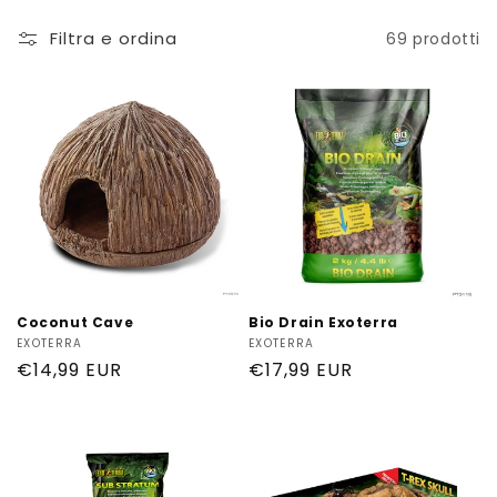
Filtra e ordina
69 prodotti
Coconut Cave
Bio Drain Exoterra
Produttore:
EXOTERRA
Produttore:
EXOTERRA
Prezzo
€14,99 EUR
Prezzo
€17,99 EUR
di
di
listino
listino