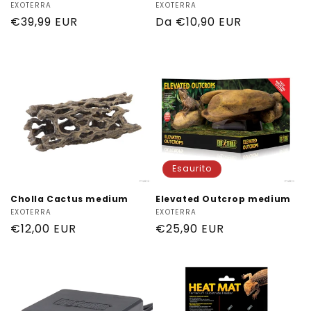
Produttore:
EXOTERRA
Produttore:
EXOTERRA
Prezzo
€39,99 EUR
Prezzo
Da €10,90 EUR
di
di
listino
listino
Esaurito
Cholla Cactus medium
Elevated Outcrop medium
Produttore:
EXOTERRA
Produttore:
EXOTERRA
Prezzo
€12,00 EUR
Prezzo
€25,90 EUR
di
di
listino
listino