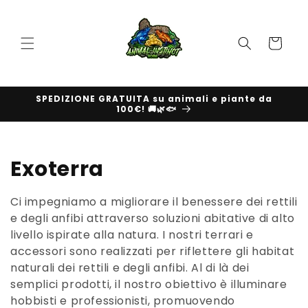
Vai
direttamente
ai contenuti
Carrello
SPEDIZIONE GRATUITA su animali e piante da
100€! 🚚🌿🐟
C
Exoterra
o
Ci impegniamo a migliorare il benessere dei rettili
l
e degli anfibi attraverso soluzioni abitative di alto
livello ispirate alla natura. I nostri terrari e
l
accessori sono realizzati per riflettere gli habitat
naturali dei rettili e degli anfibi. Al di là dei
e
semplici prodotti, il nostro obiettivo è illuminare
z
hobbisti e professionisti, promuovendo