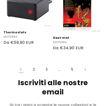
Thermostats
Produttore:
EXOTERRA
Heat mat
Prezzo
Da €59,90 EUR
Produttore:
EXOTERRA
Prezzo
Da €34,90 EUR
di
di
listino
listino
1
2
3
…
5
Iscriviti alle nostre
email
Sii tra i primi a scoprire le nuove collezioni e le