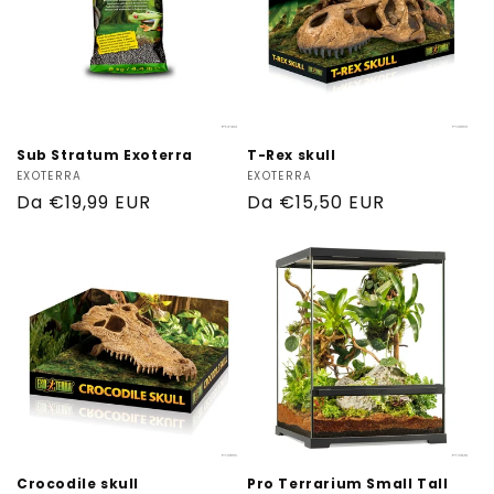
Sub Stratum Exoterra
T-Rex skull
Produttore:
EXOTERRA
Produttore:
EXOTERRA
Prezzo
Da €19,99 EUR
Prezzo
Da €15,50 EUR
di
di
listino
listino
Crocodile skull
Pro Terrarium Small Tall