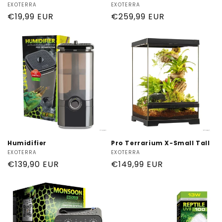
Produttore:
EXOTERRA
Produttore:
EXOTERRA
Prezzo
€19,99 EUR
Prezzo
€259,99 EUR
di
di
listino
listino
Humidifier
Pro Terrarium X-Small Tall
Produttore:
EXOTERRA
Produttore:
EXOTERRA
Prezzo
€139,90 EUR
Prezzo
€149,99 EUR
di
di
listino
listino