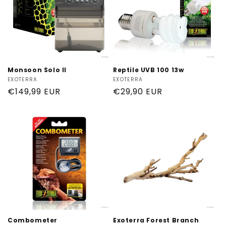
Monsoon Solo II
Reptile UVB 100 13w
Produttore:
EXOTERRA
Produttore:
EXOTERRA
Prezzo
€149,99 EUR
Prezzo
€29,90 EUR
di
di
listino
listino
Combometer
Exoterra Forest Branch