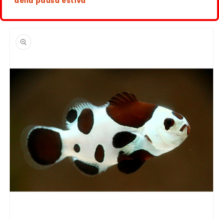
della pausa estiva
Passa alle
informazioni
sul
prodotto