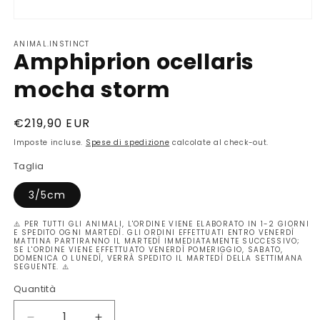
Apri
contenuti
ANIMAL.INSTINCT
multimediali
Amphiprion ocellaris
1
in
finestra
mocha storm
modale
Prezzo
€219,90 EUR
di
Imposte incluse.
Spese di spedizione
calcolate al check-out.
listino
Taglia
3/5cm
⚠️ PER TUTTI GLI ANIMALI, L'ORDINE VIENE ELABORATO IN 1-2 GIORNI
E SPEDITO OGNI MARTEDÌ. GLI ORDINI EFFETTUATI ENTRO VENERDÌ
MATTINA PARTIRANNO IL MARTEDÌ IMMEDIATAMENTE SUCCESSIVO;
SE L'ORDINE VIENE EFFETTUATO VENERDÌ POMERIGGIO, SABATO,
DOMENICA O LUNEDÌ, VERRÀ SPEDITO IL MARTEDÌ DELLA SETTIMANA
SEGUENTE. ⚠️
Quantità
Quantità