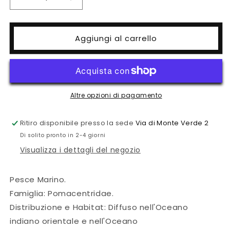
Diminuisci
Aumenta
quantità
quantità
per
per
Amphiprion
Amphiprion
Aggiungi al carrello
ocellaris
ocellaris
mocha
mocha
storm
storm
Altre opzioni di pagamento
Ritiro disponibile presso la sede
Via di Monte Verde 2
Di solito pronto in 2-4 giorni
Visualizza i dettagli del negozio
Pesce Marino.
Famiglia: Pomacentridae.
Distribuzione e Habitat:
Diffuso nell'Oceano
indiano
orientale e nell'Oceano