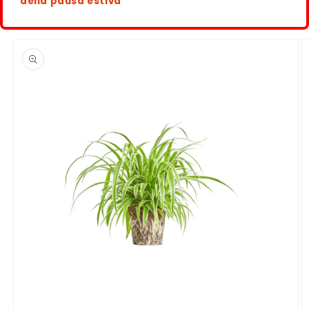
della pausa estiva
Passa alle
informazioni
sul
prodotto