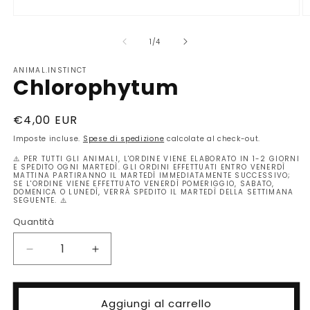
Apri
A
contenuti
c
multimediali
m
su
1
/
4
1
2
in
in
ANIMAL.INSTINCT
finestra
fi
Chlorophytum
modale
m
Prezzo
€4,00 EUR
di
Imposte incluse.
Spese di spedizione
calcolate al check-out.
listino
⚠️ PER TUTTI GLI ANIMALI, L'ORDINE VIENE ELABORATO IN 1-2 GIORNI
E SPEDITO OGNI MARTEDÌ. GLI ORDINI EFFETTUATI ENTRO VENERDÌ
MATTINA PARTIRANNO IL MARTEDÌ IMMEDIATAMENTE SUCCESSIVO;
SE L'ORDINE VIENE EFFETTUATO VENERDÌ POMERIGGIO, SABATO,
DOMENICA O LUNEDÌ, VERRÀ SPEDITO IL MARTEDÌ DELLA SETTIMANA
SEGUENTE. ⚠️
Quantità
Quantità
Diminuisci
Aumenta
quantità
quantità
per
per
Chlorophytum
Chlorophytum
Aggiungi al carrello