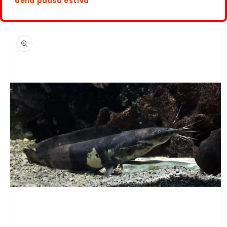
della pausa estiva
Passa alle
informazioni
sul
prodotto