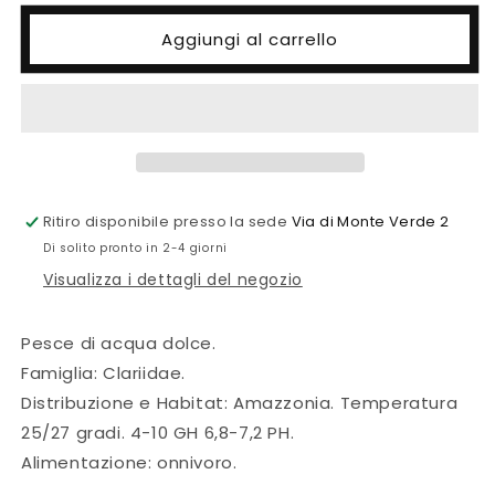
per
per
Clarias
Clarias
Aggiungi al carrello
batrachus
batrachus
Ritiro disponibile presso la sede
Via di Monte Verde 2
Di solito pronto in 2-4 giorni
Visualizza i dettagli del negozio
Pesce di acqua dolce.
Famiglia: Clariidae.
Distribuzione e Habitat: Amazzonia. Temperatura
25/27 gradi. 4-10 GH 6,8-7,2 PH.
Alimentazione: onnivoro.