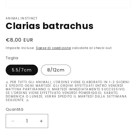
Apri
contenuti
ANIMAL.INSTINCT
multimediali
Clarias batrachus
1
in
finestra
modale
Prezzo
€8,00 EUR
di
Imposte incluse.
Spese di spedizione
calcolate al check-out.
listino
Taglia
5.5/7cm
8/12cm
⚠️ PER TUTTI GLI ANIMALI, L'ORDINE VIENE ELABORATO IN 1-2 GIORNI
E SPEDITO OGNI MARTEDÌ. GLI ORDINI EFFETTUATI ENTRO VENERDÌ
MATTINA PARTIRANNO IL MARTEDÌ IMMEDIATAMENTE SUCCESSIVO;
SE L'ORDINE VIENE EFFETTUATO VENERDÌ POMERIGGIO, SABATO,
DOMENICA O LUNEDÌ, VERRÀ SPEDITO IL MARTEDÌ DELLA SETTIMANA
SEGUENTE. ⚠️
Quantità
Quantità
Diminuisci
Aumenta
quantità
quantità