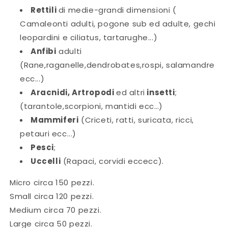
Rettili
di medie-grandi dimensioni (
Camaleonti adulti, pogone sub ed adulte, gechi
leopardini e ciliatus, tartarughe...)
Anfibi
adulti
(Rane,raganelle,dendrobates,rospi, salamandre
ecc...)
Aracnidi, Artropodi
ed altri
insetti
;
(tarantole,scorpioni, mantidi ecc…)
Mammiferi
(Criceti, ratti, suricata, ricci,
petauri ecc...)
Pesci
;
Uccelli
(Rapaci, corvidi eccecc).
Micro circa 150 pezzi.
Small circa 120 pezzi.
Medium circa 70 pezzi.
Large circa 50 pezzi.