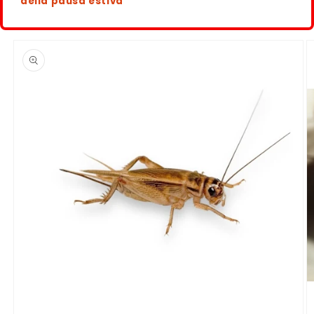
della pausa estiva
Passa alle
informazioni
sul
prodotto