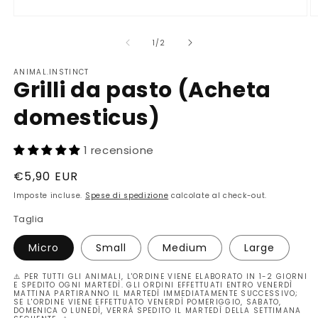
Apri
A
contenuti
c
multimediali
m
su
1
/
2
1
2
in
in
ANIMAL.INSTINCT
finestra
fi
Grilli da pasto (Acheta
modale
m
domesticus)
1 recensione
Prezzo
€5,90 EUR
di
Imposte incluse.
Spese di spedizione
calcolate al check-out.
listino
Taglia
Micro
Small
Medium
Large
⚠️ PER TUTTI GLI ANIMALI, L'ORDINE VIENE ELABORATO IN 1-2 GIORNI
E SPEDITO OGNI MARTEDÌ. GLI ORDINI EFFETTUATI ENTRO VENERDÌ
MATTINA PARTIRANNO IL MARTEDÌ IMMEDIATAMENTE SUCCESSIVO;
SE L'ORDINE VIENE EFFETTUATO VENERDÌ POMERIGGIO, SABATO,
DOMENICA O LUNEDÌ, VERRÀ SPEDITO IL MARTEDÌ DELLA SETTIMANA