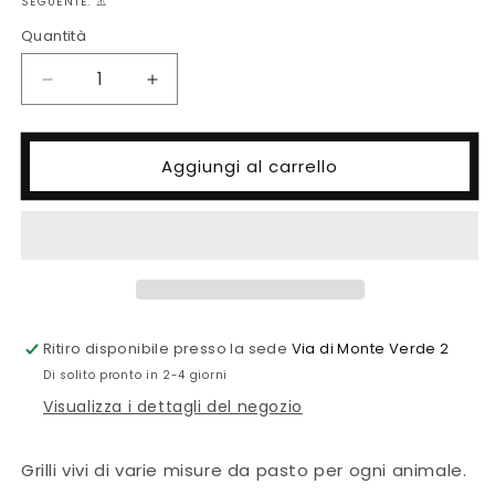
SEGUENTE. ⚠️
Quantità
Quantità
Diminuisci
Aumenta
quantità
quantità
per
per
Grilli
Grilli
Aggiungi al carrello
da
da
pasto
pasto
(Acheta
(Acheta
domesticus)
domesticus)
Ritiro disponibile presso la sede
Via di Monte Verde 2
Di solito pronto in 2-4 giorni
Visualizza i dettagli del negozio
Grilli vivi di varie misure da pasto per ogni animale.