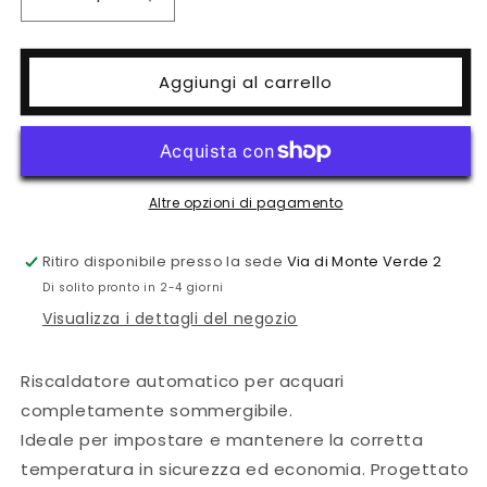
Diminuisci
Aumenta
quantità
quantità
per
per
NEWA
NEWA
Aggiungi al carrello
Therm
Therm
Eco
Eco
Altre opzioni di pagamento
Ritiro disponibile presso la sede
Via di Monte Verde 2
Di solito pronto in 2-4 giorni
Visualizza i dettagli del negozio
Riscaldatore automatico per acquari
completamente sommergibile.
Ideale per impostare e mantenere la corretta
temperatura in sicurezza ed economia. Progettato