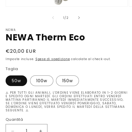
Apri
A
contenuti
c
multimediali
m
su
1
/
2
1
2
in
in
NEWA
finestra
fi
NEWA Therm Eco
modale
m
Prezzo
€20,00 EUR
di
Imposte incluse.
Spese di spedizione
calcolate al check-out.
listino
Taglia
50w
100w
150w
⚠️ PER TUTTI GLI ANIMALI, L'ORDINE VIENE ELABORATO IN 1-2 GIORNI
E SPEDITO OGNI MARTEDÌ. GLI ORDINI EFFETTUATI ENTRO VENERDÌ
MATTINA PARTIRANNO IL MARTEDÌ IMMEDIATAMENTE SUCCESSIVO;
SE L'ORDINE VIENE EFFETTUATO VENERDÌ POMERIGGIO, SABATO,
DOMENICA O LUNEDÌ, VERRÀ SPEDITO IL MARTEDÌ DELLA SETTIMANA
SEGUENTE. ⚠️
Quantità
Quantità