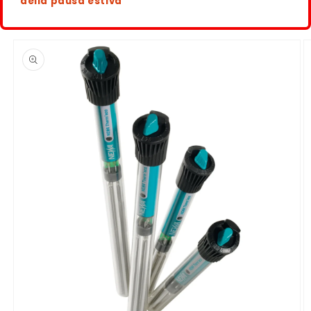
della pausa estiva
Passa alle
informazioni
sul
prodotto