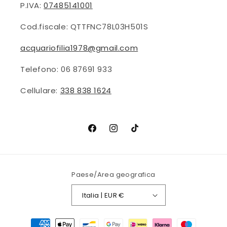
P.IVA:
07485141001
Cod.fiscale: QTTFNC78L03H501S
acquariofilia1978@gmail.com
Telefono: 06 87691 933
Cellulare:
338 838 1624
Facebook
Instagram
TikTok
Paese/Area geografica
Italia | EUR €
Metodi