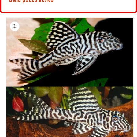
della pausa estiva
Passa alle
informazioni
sul
prodotto