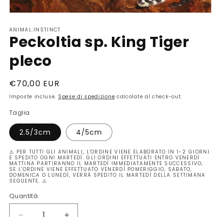
Apri
contenuti
ANIMAL.INSTINCT
multimediali
Peckoltia sp. King Tiger
1
in
finestra
pleco
modale
Prezzo
€70,00 EUR
di
Imposte incluse.
Spese di spedizione
calcolate al check-out.
listino
Taglia
2.5/3cm
4/5cm
⚠️ PER TUTTI GLI ANIMALI, L'ORDINE VIENE ELABORATO IN 1-2 GIORNI
E SPEDITO OGNI MARTEDÌ. GLI ORDINI EFFETTUATI ENTRO VENERDÌ
MATTINA PARTIRANNO IL MARTEDÌ IMMEDIATAMENTE SUCCESSIVO;
SE L'ORDINE VIENE EFFETTUATO VENERDÌ POMERIGGIO, SABATO,
DOMENICA O LUNEDÌ, VERRÀ SPEDITO IL MARTEDÌ DELLA SETTIMANA
SEGUENTE. ⚠️
Quantità
Quantità