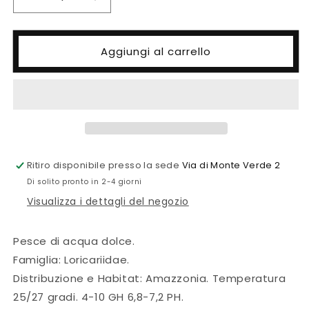
Diminuisci
Aumenta
quantità
quantità
per
per
Peckoltia
Peckoltia
Aggiungi al carrello
sp.
sp.
King
King
Tiger
Tiger
pleco
pleco
Ritiro disponibile presso la sede
Via di Monte Verde 2
Di solito pronto in 2-4 giorni
Visualizza i dettagli del negozio
Pesce di acqua dolce.
Famiglia: Loricariidae.
Distribuzione e Habitat: Amazzonia. Temperatura
25/27 gradi. 4-10 GH 6,8-7,2 PH.