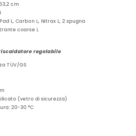
 53,2 cm
i
yPad L, Carbon L, Nitrax L, 2 spugna
iltrante coarse L
iscaldatore regolabile
zza TÜV/GS
cm
ilicato (vetro di sicurezza)
tura: 20-30 °C