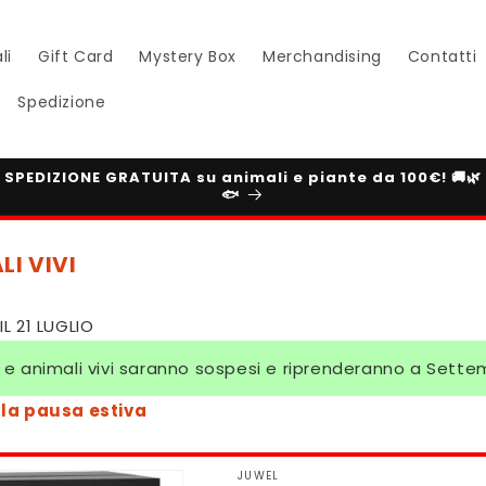
li
Gift Card
Mystery Box
Merchandising
Contatti
Spedizione
SPEDIZIONE GRATUITA su animali e piante da 100€! 🚚🌿
🐟
LI VIVI
L 21 LUGLIO
te e animali vivi saranno sospesi e riprenderanno a Sett
lla pausa estiva
JUWEL