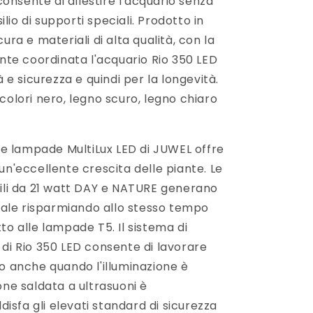
onsente di allestire l'acquario senza
lio di supporti speciali. Prodotto in
a e materiali di alta qualità, con la
te coordinata l'acquario Rio 350 LED
tà e sicurezza e quindi per la longevità.
 colori nero, legno scuro, legno chiaro
e lampade MultiLux LED di JUWEL offre
 un'eccellente crescita delle piante. Le
li da 21 watt DAY e NATURE generano
ale risparmiando allo stesso tempo
tto alle lampade T5. Il sistema di
D di Rio 350 LED consente di lavorare
 anche quando l'illuminazione è
ione saldata a ultrasuoni è
isfa gli elevati standard di sicurezza