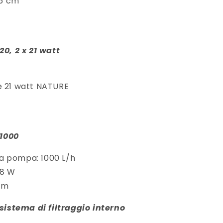
66 cm
20, 2 x 21 watt
e 21 watt NATURE
1000
a pompa: 1000 L/h
 8 W
cm
 sistema di filtraggio interno