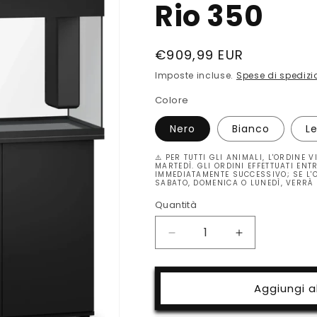
Rio 350
Prezzo
€909,99 EUR
di
Imposte incluse.
Spese di spedizi
listino
Colore
Nero
Bianco
L
⚠️ PER TUTTI GLI ANIMALI, L'ORDINE 
MARTEDÌ. GLI ORDINI EFFETTUATI EN
IMMEDIATAMENTE SUCCESSIVO; SE L'O
SABATO, DOMENICA O LUNEDÌ, VERRÀ 
Quantità
Quantità
Diminuisci
Aumenta
quantità
quantità
per
per
Rio
Rio
Aggiungi al
350
350