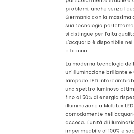
particolarmente stabile e c
problemi, anche senza l'ausi
Germania con la massima cur
sua tecnologia perfettamen
si distingue per l'alta quali
L'acquario è disponibile nei
e bianco.
La moderna tecnologia dell
un'illuminazione brillante e
lampade LED intercambiabi
uno spettro luminoso ottim
fino al 50% di energia rispe
illuminazione a MultiLux LE
comodamente nell'acquario
accesa. L'unità di illuminaz
impermeabile al 100% e sodd