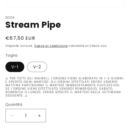
Apri
contenuti
DOOA
multimediali
Stream Pipe
1
in
finestra
modale
Prezzo
€67,50 EUR
di
Imposte incluse.
Spese di spedizione
calcolate al check-out.
listino
Taglia
V-1
V-2
⚠️ PER TUTTI GLI ANIMALI, L'ORDINE VIENE ELABORATO IN 1-2 GIORNI
E SPEDITO OGNI MARTEDÌ. GLI ORDINI EFFETTUATI ENTRO VENERDÌ
MATTINA PARTIRANNO IL MARTEDÌ IMMEDIATAMENTE SUCCESSIVO;
SE L'ORDINE VIENE EFFETTUATO VENERDÌ POMERIGGIO, SABATO,
DOMENICA O LUNEDÌ, VERRÀ SPEDITO IL MARTEDÌ DELLA SETTIMANA
SEGUENTE. ⚠️
Quantità
Quantità
Diminuisci
Aumenta
quantità
quantità