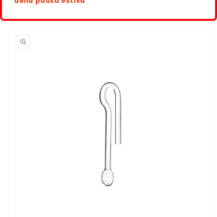
della pausa estiva
Passa alle
informazioni
sul
prodotto