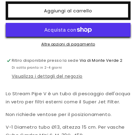
per
per
Stream
Stream
Aggiungi al carrello
Pipe
Pipe
Altre opzioni di pagamento
Ritiro disponibile presso la sede
Via di Monte Verde 2
Di solito pronto in 2-4 giorni
Visualizza i dettagli del negozio
Lo Stream Pipe V è un tubo di pescaggio dell'acqua
in vetro per filtri esterni come il Super Jet Filter.
Non richiede ventose per il posizionamento.
V-1
Diametro tubo Ø13, altezza 15 cm. Per vasche