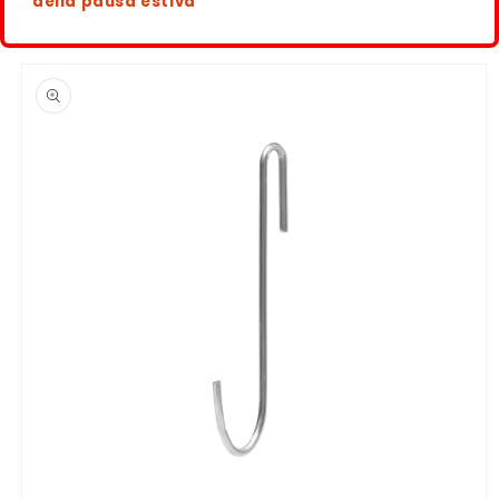
della pausa estiva
Passa alle
informazioni
sul
prodotto