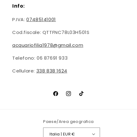
Info:
P.IVA:
07485141001
Cod.fiscale: QTTFNC78L03H501S
acquariofilia1978@gmail.com
Telefono: 06 87691 933
Cellulare:
338 838 1624
Facebook
Instagram
TikTok
Paese/Area geografica
Italia | EUR €