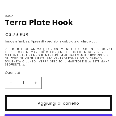
Apri
contenuti
DOOA
multimediali
Terra Plate Hook
1
in
finestra
modale
Prezzo
€3,79 EUR
di
Imposte incluse.
Spese di spedizione
calcolate al check-out.
listino
⚠️ PER TUTTI GLI ANIMALI, L'ORDINE VIENE ELABORATO IN 1-2 GIORNI
E SPEDITO OGNI MARTEDÌ. GLI ORDINI EFFETTUATI ENTRO VENERDÌ
MATTINA PARTIRANNO IL MARTEDÌ IMMEDIATAMENTE SUCCESSIVO;
SE L'ORDINE VIENE EFFETTUATO VENERDÌ POMERIGGIO, SABATO,
DOMENICA O LUNEDÌ, VERRÀ SPEDITO IL MARTEDÌ DELLA SETTIMANA
SEGUENTE. ⚠️
Quantità
Quantità
Diminuisci
Aumenta
quantità
quantità
per
per
Terra
Terra
Aggiungi al carrello
Plate
Plate
Hook
Hook